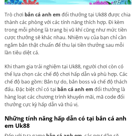
Trò chơi
bắn cá anh em
đổi thưởng tại Uk88 được chia
thành các phòng với các tính năng thích hợp. Đi kèm
trong mỗi phòng là trang bị vũ khí cũng như mức tiền
cược thưởng sẽ khác nhau. Nhiệm vụ của bạn chỉ cần
ngắm bắn thật chuẩn để thu lại tiền thưởng sau mỗi
lần tiêu diệt cá.
Khi tham gia trải nghiệm tại Uk88, người chơi còn có
thể lựa chọn các chế độ chơi hấp dẫn và phù hợp. Các
chế độ bao gồm: Bắn tự do, bắn boss và chế độ thách
đấu. Đặc biệt chỉ có tại
bắn cá anh em
đổi thưởng là
hàng loạt các chương trình khuyến mãi, mã code đổi
thưởng cực kỳ hấp dẫn và thú vị.
Những tính năng hấp dẫn có tại bắn cá anh
em Uk88
Đến với tựa game
bắn cá anh em
, các ngư dân sẽ