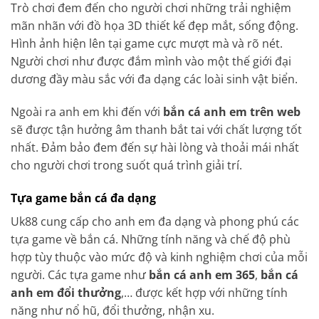
Trò chơi
đem đến cho người chơi những trải nghiệm
mãn nhãn với đồ họa 3D thiết kế đẹp mắt, sống động.
Hình ảnh hiện lên tại game cực mượt mà và rõ nét.
Người chơi như được đắm mình vào một thế giới đại
dương đầy màu sắc với đa dạng các loài sinh vật biển.
Ngoài ra anh em khi đến với
bắn cá anh em trên web
sẽ được tận hưởng âm thanh bắt tai với chất lượng tốt
nhất. Đảm bảo đem đến sự hài lòng và thoải mái nhất
cho người chơi trong suốt quá trình giải trí.
Tựa game bắn cá đa dạng
Uk88 cung cấp cho anh em đa dạng và phong phú các
tựa game về bắn cá. Những tính năng và chế độ phù
hợp tùy thuộc vào mức độ và kinh nghiệm chơi của mỗi
người. Các tựa game như
bắn cá anh em 365
,
bắn cá
anh em đổi thưởng
,… được kết hợp với những tính
năng như nổ hũ, đổi thưởng, nhận xu.