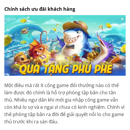
Chính sách ưu đãi khách hàng
Một điều mà rất ít cổng game đổi thưởng nào có thể
làm được đó chính là hỗ trợ phòng tập bắn cho tân
thủ. Nhiều ngư dân khi mới gia nhập cổng game vẫn
còn khá lo sợ và e ngại vì chưa có kinh nghiệm. Chính vì
thế phòng tập bắn ra đời để giải quyết nỗi lo cho game
thủ trước khi ra sàn đấu.