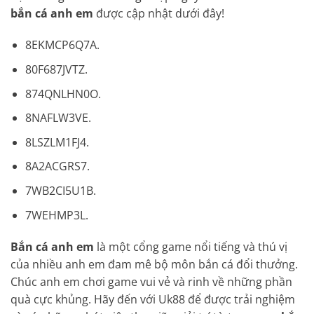
bắn cá anh em
được cập nhật dưới đây!
8EKMCP6Q7A.
80F687JVTZ.
874QNLHN0O.
8NAFLW3VE.
8LSZLM1FJ4.
8A2ACGRS7.
7WB2CI5U1B.
7WEHMP3L.
Bắn cá anh em
là một cổng game nổi tiếng và thú vị
của nhiều anh em đam mê bộ môn bắn cá đổi thưởng.
Chúc anh em chơi game vui vẻ và rinh về những phần
quà cực khủng. Hãy đến với Uk88 để được trải nghiệm