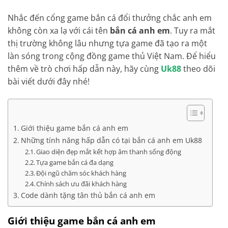
Nhắc đến cổng game bắn cá đổi thưởng chắc anh em
không còn xa lạ với cái tên
bắn cá anh em
. Tuy ra mắt
thị trường không lâu nhưng tựa game đã tạo ra một
làn sóng trong cộng đồng game thủ Việt Nam. Để hiểu
thêm về trò chơi hấp dẫn này, hãy cùng
Uk88
theo dõi
bài viết dưới đây nhé!
Giới thiệu game bắn cá anh em
Những tính năng hấp dẫn có tại bắn cá anh em Uk88
Giao diện đẹp mắt kết hợp âm thanh sống động
Tựa game bắn cá đa dạng
Đội ngũ chăm sóc khách hàng
Chính sách ưu đãi khách hàng
Code dành tặng tân thủ bắn cá anh em
Giới thiệu game bắn cá anh em