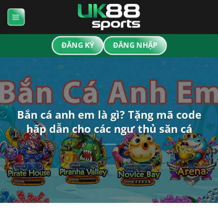
Bỏ
qua
nội
dung
ĐĂNG KÝ
ĐĂNG NHẬP
Bắn cá anh em là gì? Tặng mã code
hấp dẫn cho các ngư thủ săn cá