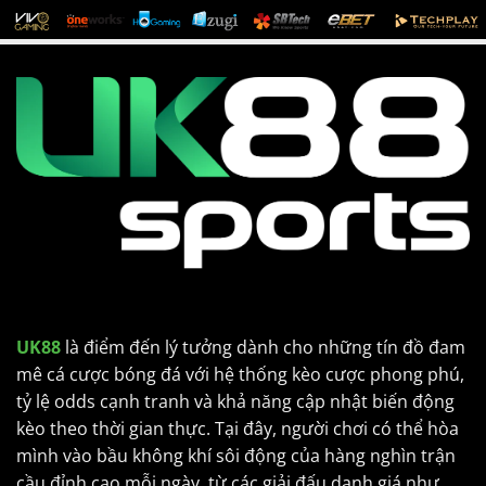
UK88
là điểm đến lý tưởng dành cho những tín đồ đam
mê cá cược bóng đá với hệ thống kèo cược phong phú,
tỷ lệ odds cạnh tranh và khả năng cập nhật biến động
kèo theo thời gian thực. Tại đây, người chơi có thể hòa
mình vào bầu không khí sôi động của hàng nghìn trận
cầu đỉnh cao mỗi ngày, từ các giải đấu danh giá như