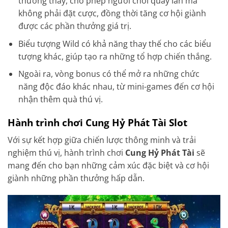
thường thấy, cho phép người chơi quay lăn mà
không phải đặt cược, đồng thời tăng cơ hội giành
được các phần thưởng giá trị.
Biểu tượng Wild có khả năng thay thế cho các biểu
tượng khác, giúp tạo ra những tổ hợp chiến thắng.
Ngoài ra, vòng bonus có thể mở ra những chức
năng độc đáo khác nhau, từ mini-games đến cơ hội
nhận thêm quà thú vị.
Hành trình chơi Cung Hỷ Phát Tài Slot
Với sự kết hợp giữa chiến lược thông minh và trải
nghiệm thú vị, hành trình chơi
Cung Hỷ Phát Tài
sẽ
mang đến cho bạn những cảm xúc đặc biệt và cơ hội
giành những phần thưởng hấp dẫn.