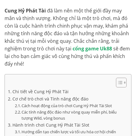
Cung Hỷ Phát Tài
đã làm nên một thế giới đầy may
mắn và thịnh vượng. Không chỉ là một trò chơi, mà đó
còn là cuộc hành trình chinh phục vận may, khám phá
những tính năng độc đáo và tận hưởng những khoảnh
khắc thú vị tại mỗi vòng quay. Chắc chắn rằng, trải
nghiệm trong trò chơi này tại
cổng game Uk88
sẽ đem
lại cho bạn cảm giác vô cùng hứng thú và phấn khích
đấy nhé!
Chi tiết về Cung Hỷ Phát Tài
Cơ chế trò chơi và Tính năng độc đáo
Cách hoạt động của trò chơi Cung Hỷ Phát Tài Slot
Các tính năng độc đáo như vòng quay miễn phí, biểu
tượng Wild, vòng bonus
Hành trình chơi Cung Hỷ Phát Tài Slot
Hướng dẫn tạo chiến lược và tối ưu hóa cơ hội chiến