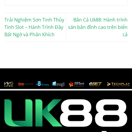
Trải Nghiệm Sơn Tinh Thủy
Bắn Cá Uk88: Hành trình
Tinh Slot – Hành Trình Đầy
săn bắn đỉnh cao trên biển
Bất Ngờ và Phấn Khích
cả