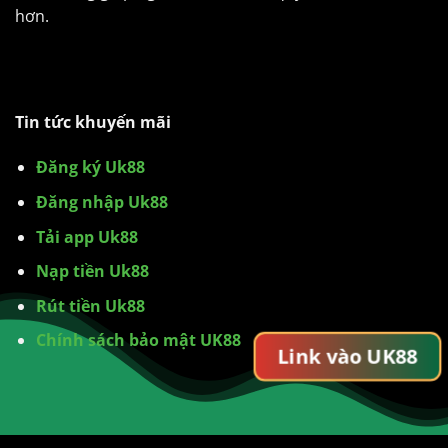
hơn.
Tin tức khuyến mãi
Đăng ký Uk88
Đăng nhập Uk88
Tải app Uk88
Nạp tiền Uk88
Rút tiền Uk88
Chính sách bảo mật UK88
Link vào UK88