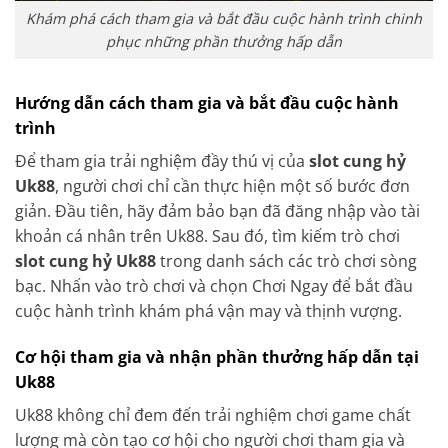
Khám phá cách tham gia và bắt đầu cuộc hành trình chinh
phục những phần thưởng hấp dẫn
Hướng dẫn cách tham gia và bắt đầu cuộc hành
trình
Để tham gia trải nghiệm đầy thú vị của
slot cung hỷ
Uk88
, người chơi chỉ cần thực hiện một số bước đơn
giản. Đầu tiên, hãy đảm bảo bạn đã đăng nhập vào tài
khoản cá nhân trên Uk88. Sau đó, tìm kiếm trò chơi
slot cung hỷ Uk88
trong danh sách các trò chơi sòng
bạc. Nhấn vào trò chơi và chọn Chơi Ngay để bắt đầu
cuộc hành trình khám phá vận may và thịnh vượng.
Cơ hội tham gia và nhận phần thưởng hấp dẫn tại
Uk88
Uk88 không chỉ đem đến trải nghiệm chơi game chất
lượng mà còn tạo cơ hội cho người chơi tham gia và