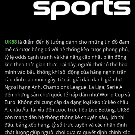
UK88
là điểm đến lý tưởng dành cho những tín đồ đam
mê cá cược bóng đá với hệ thống kèo cược phong phú,
tỷ lệ odds cạnh tranh và khả năng cập nhật biến động
kèo theo thời gian thực. Tại đây, người chơi có thể hòa
mình vào bầu không khí sôi động của hàng nghìn trận
cầu đỉnh cao mỗi ngày, từ các giải đấu danh giá như
Ngoại hạng Anh, Champions League, La Liga, Serie A
đến những sân chơi quốc tế hấp dẫn như World Cup và
Euro. Không chỉ cung cấp đa dạng loại kèo từ kèo châu
Á, châu Âu, tài xỉu đến cược trực tiếp Live Betting, UK88
còn mang đến hệ thống thống kê chuyên sâu, lịch thi
đấu, bảng xếp hạng, tỷ số trực tuyến và các nhận định
chất lượng giúp người chơi đưa ra quyết định chính xác