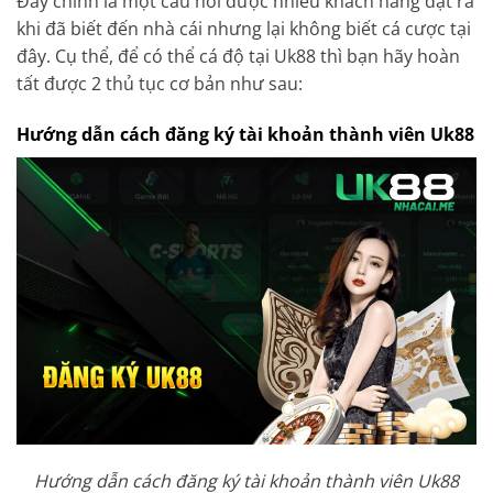
Đây chính là một câu hỏi được nhiều khách hàng đặt ra
khi đã biết đến nhà cái nhưng lại không biết cá cược tại
đây. Cụ thể, để có thể cá độ tại Uk88 thì bạn hãy hoàn
tất được 2 thủ tục cơ bản như sau:
Hướng dẫn cách đăng ký tài khoản thành viên Uk88
Hướng dẫn cách đăng ký tài khoản thành viên Uk88