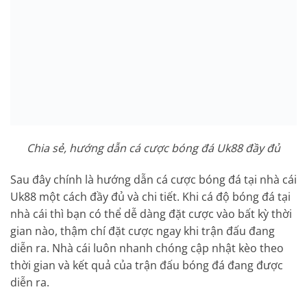
Chia sẻ, hướng dẫn cá cược bóng đá Uk88 đầy đủ
Sau đây chính là hướng dẫn cá cược bóng đá tại nhà cái
Uk88 một cách đầy đủ và chi tiết. Khi cá độ bóng đá tại
nhà cái thì bạn có thể dễ dàng đặt cược vào bất kỳ thời
gian nào, thậm chí đặt cược ngay khi trận đấu đang
diễn ra. Nhà cái luôn nhanh chóng cập nhật kèo theo
thời gian và kết quả của trận đấu bóng đá đang được
diễn ra.