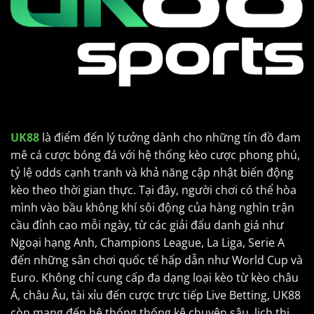
UK88
là điểm đến lý tưởng dành cho những tín đồ đam
mê cá cược bóng đá với hệ thống kèo cược phong phú,
tỷ lệ odds cạnh tranh và khả năng cập nhật biến động
kèo theo thời gian thực. Tại đây, người chơi có thể hòa
mình vào bầu không khí sôi động của hàng nghìn trận
cầu đỉnh cao mỗi ngày, từ các giải đấu danh giá như
Ngoại hạng Anh, Champions League, La Liga, Serie A
đến những sân chơi quốc tế hấp dẫn như World Cup và
Euro. Không chỉ cung cấp đa dạng loại kèo từ kèo châu
Á, châu Âu, tài xỉu đến cược trực tiếp Live Betting, UK88
còn mang đến hệ thống thống kê chuyên sâu, lịch thi