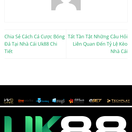
Chia Sẻ Cách Cá Cược Bóng
Tất Tần Tật Những Câu Hỏi
Đá Tại Nhà Cái Uk88 Chi
Liên Quan Đến Tỷ Lệ Kèo
Tiết
Nhà Cái