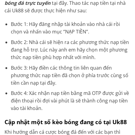
bóng đá trực tuyến
tại đây. Thao tác nạp tiền tại nhà
cái Uk88 sẽ được thực hiện như sau:
Bước 1: Hãy đăng nhập tài khoản vào nhà cái rồi
chọn và nhấn vào mục ‘’NẠP TIỀN’’.
Bước 2: Nhà cái sẽ hiện ra các phương thức nạp tiền
đang hỗ trợ. Lúc này anh em hãy chọn một phương
thức nạp tiền phù hợp nhất với mình.
Bước 3: Hãy điền các thông tin liên quan đến
phương thức nạp tiền đã chọn ở phía trước cùng số
tiền cần nạp tại đây.
Bước 4: Xác nhận nạp tiền bằng mã OTP được gửi về
điện thoại rồi đợi vài phút là sẽ thành công nạp tiền
vào tài khoản.
Cập nhật một số kèo bóng đang có tại Uk88
Khi hướng dẫn cá cược bóng đá
đến với các bạn thì