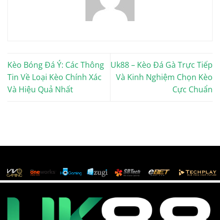
Kèo Bóng Đá Ý: Các Thông
Uk88 – Kèo Đá Gà Trực Tiếp
Tin Về Loại Kèo Chính Xác
Và Kinh Nghiệm Chọn Kèo
Và Hiệu Quả Nhất
Cực Chuẩn