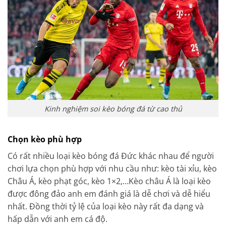
Kinh nghiệm soi kèo bóng đá từ cao thủ
Chọn kèo phù hợp
Có rất nhiều loại kèo bóng đá Đức khác nhau để người
chơi lựa chọn phù hợp với nhu cầu như: kèo tài xỉu, kèo
Châu Á, kèo phạt góc, kèo 1×2,…Kèo châu Á là loại kèo
được đông đảo anh em đánh giá là dễ chơi và dễ hiểu
nhất. Đồng thời tỷ lệ của loại kèo này rất đa dạng và
hấp dẫn với anh em cá độ.