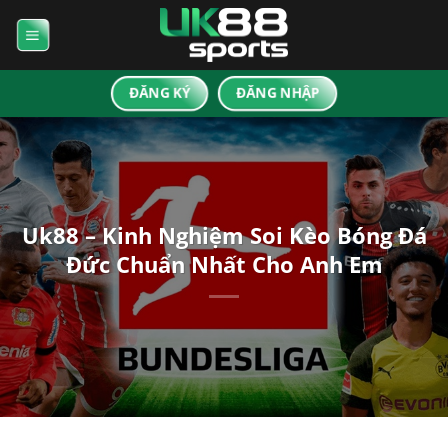
Bỏ
qua
nội
dung
ĐĂNG KÝ
ĐĂNG NHẬP
Uk88 – Kinh Nghiệm Soi Kèo Bóng Đá
Đức Chuẩn Nhất Cho Anh Em