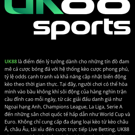
UK88
là điểm đến lý tưởng dành cho những tín đồ đam
mê cá cược bóng đá với hệ thống kèo cược phong phú,
tỷ lệ odds cạnh tranh và khả năng cập nhật biến động
kèo theo thời gian thực. Tại đây, người chơi có thể hòa
mình vào bầu không khí sôi động của hàng nghìn trận
cầu đỉnh cao mỗi ngày, từ các giải đấu danh giá như
Ngoại hạng Anh, Champions League, La Liga, Serie A
đến những sân chơi quốc tế hấp dẫn như World Cup và
Euro. Không chỉ cung cấp đa dạng loại kèo từ kèo châu
Á, châu Âu, tài xỉu đến cược trực tiếp Live Betting, UK88