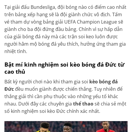
Tại giải đấu Bundesliga, đội bóng nào có điểm cao nhất
trên bảng xếp hạng sẽ là đội giành chức vô địch. Tấm
vé tham dự vòng bảng giải UEFA Champion League sẽ
giành cho ba đội đứng đầu bảng. Chính vì sự hấp dẫn
của giải bóng đá này mà các trận soi keo luôn được
người hâm mộ bóng đá yêu thích, hưởng ứng tham gia
nhiệt tình.
Bật mí kinh nghiệm soi kèo bóng đá Đức từ
cao thủ
Bất kỳ người chơi nào khi tham gia soi
kèo bóng đá
Đức
đều muốn giành được chiến thắng. Tuy nhiên để
thắng giải thì cần phụ thuộc vào những yếu tố khác
nhau. Dưới đây các chuyên gia
thể thao
sẽ chia sẻ một
số kinh nghiệm soi kèo Đức chính xác nhất.