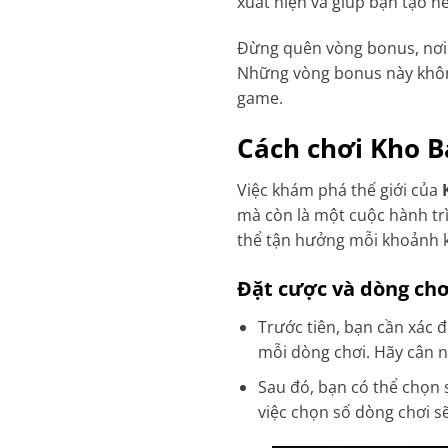
xuất hiện và giúp bạn tạo n
Đừng quên vòng bonus, nơi 
Những vòng bonus này không
game.
Cách chơi Kho B
Việc khám phá thế giới của
mà còn là một cuộc hành trì
thể tận hưởng mỗi khoảnh k
Đặt cược và dòng chơ
Trước tiên, bạn cần xác 
mỗi dòng chơi. Hãy cân 
Sau đó, bạn có thể chọn 
việc chọn số dòng chơi 