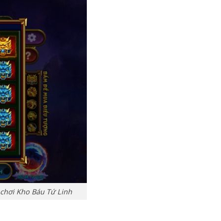
 chơi Kho Báu Tứ Linh