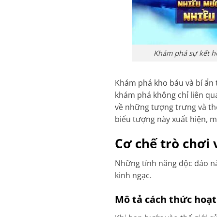
Khám phá sự kết hợp
Khám phá kho báu và bí ẩn t
khám phá không chỉ liên qu
về những tượng trưng và thô
biểu tượng này xuất hiện, ma
Cơ chế trò chơi
Những tính năng độc đáo nà
kinh ngạc.
Mô tả cách thức hoạt