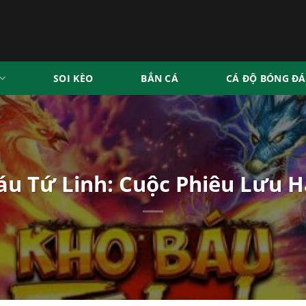
SOI KÈO
BẮN CÁ
CÁ ĐỘ BÓNG ĐÁ
u Tứ Linh: Cuộc Phiêu Lưu H