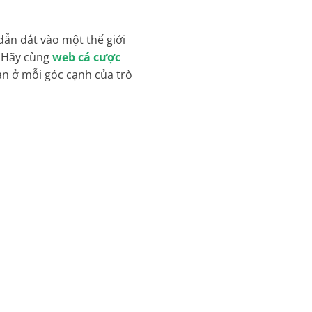
dẫn dắt vào một thế giới
. Hãy cùng
web cá cược
ạn ở mỗi góc cạnh của trò