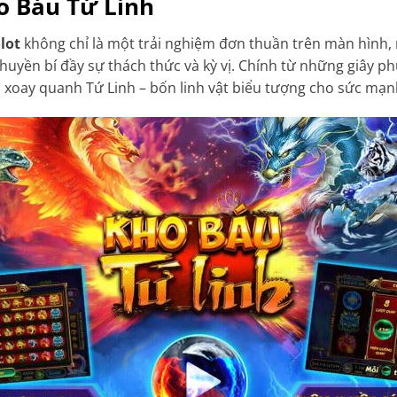
ho Báu Tứ Linh
lot
không chỉ là một trải nghiệm đơn thuần trên màn hình,
huyền bí đầy sự thách thức và kỳ vị. Chính từ những giây ph
xoay quanh Tứ Linh – bốn linh vật biểu tượng cho sức mạnh