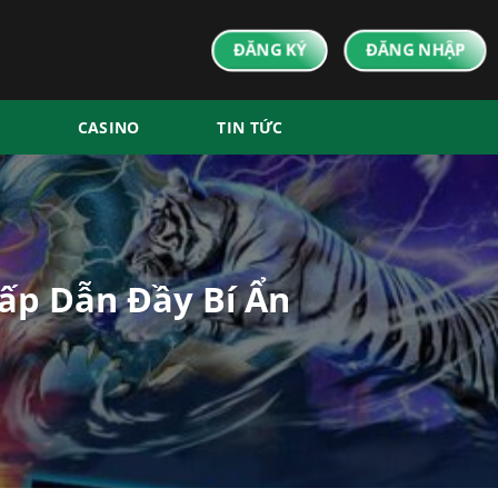
ĐĂNG KÝ
ĐĂNG NHẬP
CASINO
TIN TỨC
ấp Dẫn Đầy Bí Ẩn