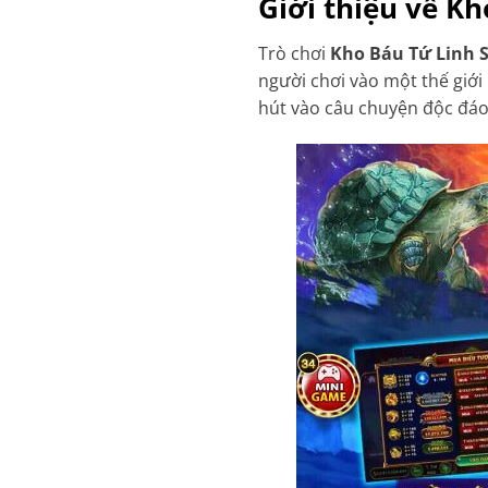
Giới thiệu về K
Trò chơi
Kho Báu Tứ Linh S
người chơi vào một thế giới 
hút vào câu chuyện độc đáo 