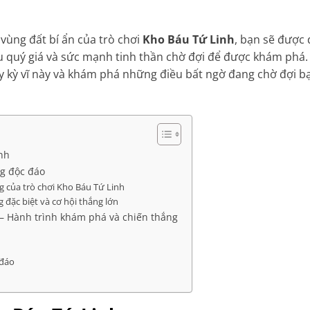
vùng đất bí ẩn của trò chơi
Kho Báu Tứ Linh
, bạn sẽ được 
u quý giá và sức mạnh tinh thần chờ đợi để được khám phá
y kỳ vĩ này và khám phá những điều bất ngờ đang chờ đợi b
inh
ng độc đáo
g của trò chơi Kho Báu Tứ Linh
 đặc biệt và cơ hội thắng lớn
 – Hành trình khám phá và chiến thắng
 đáo