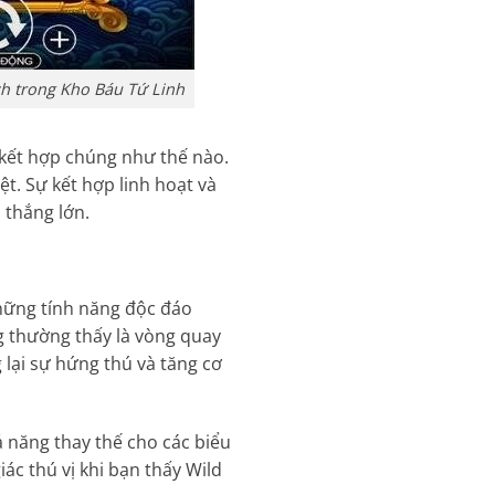
ch trong Kho Báu Tứ Linh
n kết hợp chúng như thế nào.
t. Sự kết hợp linh hoạt và
 thắng lớn.
những tính năng độc đáo
g thường thấy là vòng quay
lại sự hứng thú và tăng cơ
ả năng thay thế cho các biểu
ác thú vị khi bạn thấy Wild