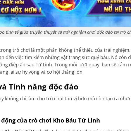
 tinh tế giữa truyền thuyết và trải nghiệm chơi độc đáo tại trò 
rong trò chơi là một phần không thể thiếu của trải nghiệm. 
an đến việc tìm kiếm những vật trang sức quý báu. Nó còn d
ng điệp ẩn sau Tứ Linh. Trong mỗi lượt quay, bạn sẽ cảm n
ng lại sự hy vọng và cơ hội thắng lớn.
 và Tính năng độc đáo
y không chỉ làm cho trò chơi thú vị hơn mà còn tạo ra nhữn
 động của trò chơi Kho Báu Tứ Linh