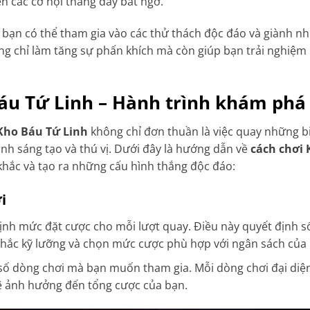
ên các cơ hội thắng đầy bất ngờ.
bạn có thể tham gia vào các thử thách độc đáo và giành 
 chỉ làm tăng sự phấn khích mà còn giúp bạn trải nghiệm 
áu Tứ Linh – Hành trình khám phá 
Kho Báu Tứ Linh
không chỉ đơn thuần là việc quay những b
nh sáng tạo và thú vị. Dưới đây là hướng dẫn về
cách chơi 
hắc và tạo ra những cấu hình thắng độc đáo:
i
định mức đặt cược cho mỗi lượt quay. Điều này quyết định s
nhắc kỹ lưỡng và chọn mức cược phù hợp với ngân sách của 
số dòng chơi mà bạn muốn tham gia. Mỗi dòng chơi đại diện
sẽ ảnh hưởng đến tổng cược của bạn.