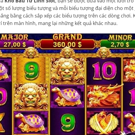
ủa
Kho Báu Tứ Linh Slot
, bạn sẽ được đưa vào một lưới trò 
t số lượng biểu tượng và mỗi biểu tượng đại diện cho một g
thắng bằng cách sắp xếp các biểu tượng trên các dòng chơi. 
trí trên màn hình, mang lại những kết quả khác nhau.