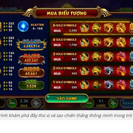
ình khám phá đầy thú vị và tạo chiến thắng thông minh trong trò