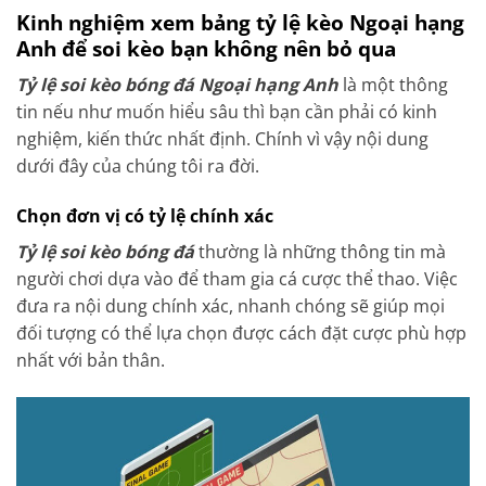
Kinh nghiệm xem bảng tỷ lệ kèo Ngoại hạng
Anh để soi kèo bạn không nên bỏ qua
Tỷ lệ soi kèo bóng đá Ngoại hạng Anh
là một thông
tin nếu như muốn hiểu sâu thì bạn cần phải có kinh
nghiệm, kiến thức nhất định. Chính vì vậy nội dung
dưới đây của chúng tôi ra đời.
Chọn đơn vị có tỷ lệ chính xác
Tỷ lệ soi kèo bóng đá
thường là những thông tin mà
người chơi dựa vào để tham gia cá cược thể thao. Việc
đưa ra nội dung chính xác, nhanh chóng sẽ giúp mọi
đối tượng có thể lựa chọn được cách đặt cược phù hợp
nhất với bản thân.