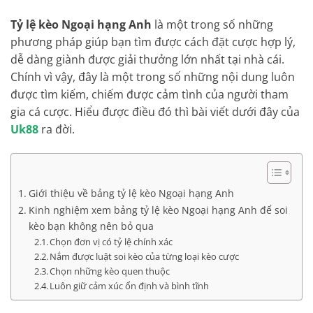
Tỷ lệ kèo Ngoại hạng Anh
là một trong số những
phương pháp giúp bạn tìm được cách đặt cược hợp lý,
dễ dàng giành được giải thưởng lớn nhất tại nhà cái.
Chính vì vậy, đây là một trong số những nội dung luôn
được tìm kiếm, chiếm được cảm tình của người tham
gia cá cược. Hiểu được điều đó thì bài viết dưới đây của
Uk88
ra đời.
Giới thiệu về bảng tỷ lệ kèo Ngoại hạng Anh
Kinh nghiệm xem bảng tỷ lệ kèo Ngoại hạng Anh để soi
kèo bạn không nên bỏ qua
Chọn đơn vị có tỷ lệ chính xác
Nắm được luật soi kèo của từng loại kèo cược
Chọn những kèo quen thuộc
Luôn giữ cảm xúc ổn định và bình tĩnh