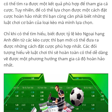
có thể tìm ra được một kết quả phù hợp để tham gia cá
cược. Tuy nhiên, để có thể lựa chọn được một cách đặt
cược hoàn hảo nhất thì bạn cũng cần phải biết những
luật chơi cơ bản của loại kèo mà mình lựa chọn.
Chỉ khi có thể tìm hiểu, biết được tỷ lệ kèo Ngoại hạng
Anh đến từ các kèo cược thì bạn mới có thể đưa ra
được những cách đặt cược phù hợp nhất. Các đối
tượng hiểu về luật chơi thì sẽ hoàn toàn có thể dễ dàng
vẽ được một phương hướng tham gia cá độ hoàn hảo
nhất.