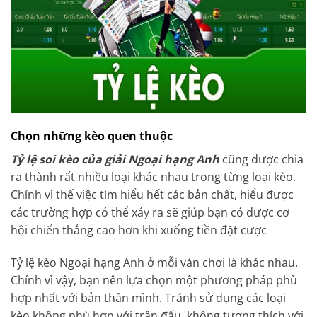
Chọn những kèo quen thuộc
Tỷ lệ soi kèo của giải Ngoại hạng Anh
cũng được chia
ra thành rất nhiều loại khác nhau trong từng loại kèo.
Chính vì thế việc tìm hiểu hết các bản chất, hiểu được
các trường hợp có thể xảy ra sẽ giúp bạn có được cơ
hội chiến thắng cao hơn khi xuống tiền đặt cược
Tỷ lệ kèo Ngoại hạng Anh ở mỗi ván chơi là khác nhau.
Chính vì vậy, bạn nên lựa chọn một phương pháp phù
hợp nhất với bản thân mình. Tránh sử dụng các loại
kèo không phù hợp với trận đấu, không tương thích với