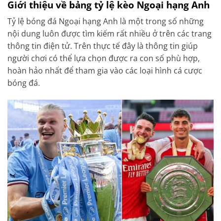
Giới thiệu về bảng tỷ lệ kèo Ngoại hạng Anh
Tỷ lệ bóng đá Ngoại hạng Anh là một trong số những
nội dung luôn được tìm kiếm rất nhiều ở trên các trang
thông tin điện tử. Trên thực tế đây là thông tin giúp
người chơi có thể lựa chọn được ra con số phù hợp,
hoàn hảo nhất để tham gia vào các loại hình cá cược
bóng đá.