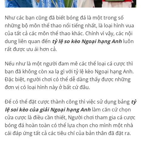
Như các bạn cũng đã biết bóng đá là một trong số
những bộ môn thể thao nổi tiếng nhất, là loại hình vua
của tất cả các môn thể thao khác. Chính vì vậy, các nội
dung liên quan đến
tỷ lệ so kèo Ngoại hạng Anh
luôn
rất được ưu ái hơn cả.
Nếu như là một người đam mê các thể loại cá cược thì
bạn đã không còn xa lạ gì với tỷ lệ kèo Ngoại hạng Anh.
Đặc biệt, người chơi có thể dễ dàng thấy được những
đơn vị có loại hình này ở bất cứ đâu.
Để có thể đặt cược thành công thì việc sử dụng bảng
tỷ
lệ soi kèo của giải Ngoại hạng Anh
làm căn cứ chọn
cửa cược là điều cần thiết, Người chơi tham gia cá cược
bóng đá hoàn toàn có thể lựa chọn cho mình một nhà
cái đáp ứng tất cả các tiêu chí của bản thân đã đặt ra.