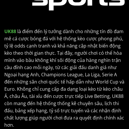
UK88
là điểm đến lý tưởng dành cho những tín đồ đam
mê cá cược bóng đá với hệ thống kèo cược phong phú,
tỷ lệ odds cạnh tranh và khả năng cập nhật biến động
kèo theo thời gian thực. Tại đây, người chơi có thể hòa
mình vào bầu không khí sôi động của hàng nghìn trận
cầu đỉnh cao mỗi ngày, từ các giải đấu danh giá như
Ngoại hạng Anh, Champions League, La Liga, Serie A
đến những sân chơi quốc tế hấp dẫn như World Cup và
Euro. Không chỉ cung cấp đa dạng loại kèo từ kèo châu
Á, châu Âu, tài xỉu đến cược trực tiếp Live Betting, UK88
còn mang đến hệ thống thống kê chuyên sâu, lịch thi
đấu, bảng xếp hạng, tỷ số trực tuyến và các nhận định
chất lượng giúp người chơi đưa ra quyết định chính xác
hơn.