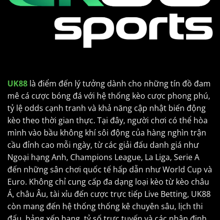
UK88
là điểm đến lý tưởng dành cho những tín đồ đam
mê cá cược bóng đá với hệ thống kèo cược phong phú,
tỷ lệ odds cạnh tranh và khả năng cập nhật biến động
kèo theo thời gian thực. Tại đây, người chơi có thể hòa
mình vào bầu không khí sôi động của hàng nghìn trận
cầu đỉnh cao mỗi ngày, từ các giải đấu danh giá như
Ngoại hạng Anh, Champions League, La Liga, Serie A
đến những sân chơi quốc tế hấp dẫn như World Cup và
Euro. Không chỉ cung cấp đa dạng loại kèo từ kèo châu
Á, châu Âu, tài xỉu đến cược trực tiếp Live Betting, UK88
còn mang đến hệ thống thống kê chuyên sâu, lịch thi
đấu, bảng xếp hạng, tỷ số trực tuyến và các nhận định