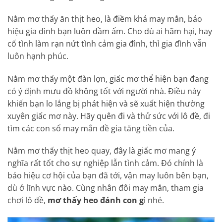
Nằm mơ thấy ăn thịt heo, là điềm khá may mắn, báo
hiệu gia đình bạn luôn đầm ấm. Cho dù ai hãm hại, hay
cố tình làm rạn nứt tình cảm gia đình, thì gia đình vẫn
luôn hạnh phúc.
Nằm mơ thấy một đàn lợn, giấc mơ thể hiện bạn đang
có ý định mưu đồ không tốt với người nhà. Điều này
khiến bạn lo lắng bị phát hiện và sẽ xuất hiện thường
xuyên giấc mơ này. Hãy quên đi và thử sức với lô đề, đi
tìm các con số may mắn đề gia tăng tiền của.
Nằm mơ thấy thịt heo quay, đây là giấc mơ mang ý
nghĩa rất tốt cho sự nghiệp lẫn tình cảm. Đó chính là
báo hiệu cơ hội của bạn đã tới, vận may luôn bên bạn,
dù ở lĩnh vực nào. Cùng nhân đôi may mắn, tham gia
chơi lô đề,
mơ thấy heo đánh con g
ì nhé.