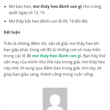
Mơ bán heo,
mơ thấy heo đánh con gì
cho trúng,
quất ngay số 12, 15.
Mơ thấy bắt heo đánh con lô 09, 19 đổi đời.
Kết luận
Trên là những điềm tốt, xấu về giấc mơ thấy heo khi
bạn gặp phải. Cùng với đó là những con số may mắn
trong các lô đề
mơ thấy heo đánh con gì
.
Bạn hãy thử
vận may của mình như thế nào trong giấc mơ thấy heo
này nhé. Hi vọng qua điềm báo trong giấc mơ này, sẽ
giúp bạn giàu sang, thành công trong cuộc sống.