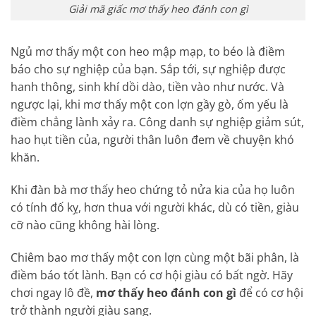
Giải mã giấc mơ thấy heo đánh con gì
Ngủ mơ thấy một con heo mập mạp, to béo là điềm
báo cho sự nghiệp của bạn. Sắp tới, sự nghiệp được
hanh thông, sinh khí dồi dào, tiền vào như nước. Và
ngược lại, khi mơ thấy một con lợn gầy gò, ốm yếu là
điềm chẳng lành xảy ra. Công danh sự nghiệp giảm sút,
hao hụt tiền của, người thân luôn đem về chuyện khó
khăn.
Khi đàn bà mơ thấy heo chứng tỏ nửa kia của họ luôn
có tính đố kỵ, hơn thua với người khác, dù có tiền, giàu
cỡ nào cũng không hài lòng.
Chiêm bao mơ thấy một con lợn cùng một bãi phân, là
điềm báo tốt lành. Bạn có cơ hội giàu có bất ngờ. Hãy
chơi ngay lô đề,
mơ thấy heo đánh con gì
để có cơ hội
trở thành người giàu sang.