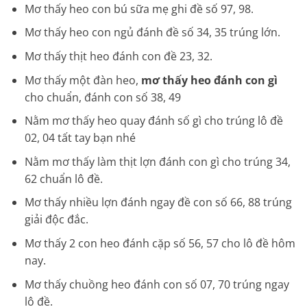
Mơ thấy heo con bú sữa mẹ ghi đề số 97, 98.
Mơ thấy heo con ngủ đánh đề số 34, 35 trúng lớn.
Mơ thấy thịt heo đánh con đề 23, 32.
Mơ thấy một đàn heo,
mơ thấy heo đánh con gì
cho chuẩn, đánh con số 38, 49
Nằm mơ thấy heo quay đánh số gì cho trúng lô đề
02, 04 tất tay bạn nhé
Nằm mơ thấy làm thịt lợn đánh con gì cho trúng 34,
62 chuẩn lô đề.
Mơ thấy nhiều lợn đánh ngay đề con số 66, 88 trúng
giải độc đắc.
Mơ thấy 2 con heo đánh cặp số 56, 57 cho lô đề hôm
nay.
Mơ thấy chuồng heo đánh con số 07, 70 trúng ngay
lô đề.