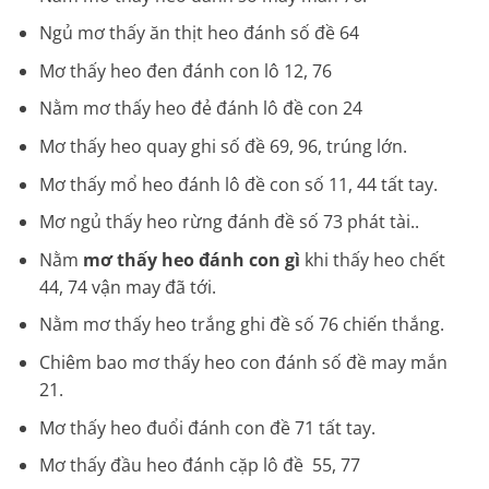
Ngủ mơ thấy ăn thịt heo đánh số đề 64
Mơ thấy heo đen đánh con lô 12, 76
Nằm mơ thấy heo đẻ đánh lô đề con 24
Mơ thấy heo quay ghi số đề 69, 96, trúng lớn.
Mơ thấy mổ heo đánh lô đề con số 11, 44 tất tay.
Mơ ngủ thấy heo rừng đánh đề số 73 phát tài..
Nằm
mơ thấy heo đánh con gì
khi thấy heo chết
44, 74 vận may đã tới.
Nằm mơ thấy heo trắng ghi đề số 76 chiến thắng.
Chiêm bao mơ thấy heo con đánh số đề may mắn
21.
Mơ thấy heo đuổi đánh con đề 71 tất tay.
Mơ thấy đầu heo đánh cặp lô đề 55, 77