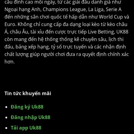
cầu đỉnh cao mỗi ngày, từ các giải đấu danh giá như
Ngoại hạng Anh, Champions League, La Liga, Serie A
đến những sân chơi quốc tế hấp dẫn như World Cup và
Euro. Không chỉ cung cấp đa dạng loại kèo từ kèo châu
Á, châu Âu, tài xỉu đến cược trực tiếp Live Betting, UK88
còn mang đến hệ thống thống kê chuyên sâu, lịch thi
đấu, bảng xếp hạng, tỷ số trực tuyến và các nhận định
chất lượng giúp người chơi đưa ra quyết định chính xác
hơn.
Tin tức khuyến mãi
Đăng ký Uk88
Đăng nhập Uk88
Tải app Uk88