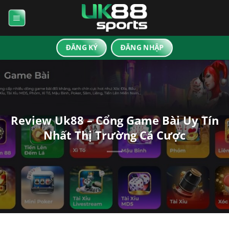
Bỏ
qua
nội
dung
ĐĂNG KÝ
ĐĂNG NHẬP
Review Uk88 – Cổng Game Bài Uy Tín
Nhất Thị Trường Cá Cược