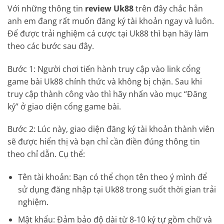
Với những thông tin
review Uk88
trên đây chắc hẳn
anh em đang rất muốn đăng ký tài khoản ngay và luôn.
Để được trải nghiệm cá cược tại Uk88 thì bạn hãy làm
theo các bước sau đây.
Bước 1: Người chơi tiến hành truy cập vào link cổng
game bài Uk88 chính thức và không bị chặn. Sau khi
truy cập thành công vào thì hãy nhấn vào mục “Đăng
ký” ở giao diện cổng game bài.
Bước 2: Lúc này, giao diện đăng ký tài khoản thành viên
sẽ được hiển thị và bạn chỉ cần điền đúng thông tin
theo chỉ dẫn. Cụ thể:
Tên tài khoản: Bạn có thể chọn tên theo ý mình để
sử dụng đăng nhập tại Uk88 trong suốt thời gian trải
nghiệm.
Mật khẩu: Đảm bảo độ dài từ 8-10 ký tự gồm chữ và