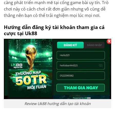
càng phát triển mạnh mẽ tại cổng game bài uy tín. Trò
chơi này có cách chơi rất đơn giản nhưng vô cùng dễ
thắng nên bạn có thể trải nghiệm mọi lúc mọi nơi.
Hướng dẫn đăng ký tài khoản tham gia cá
cược tại Uk88
Review Uk88 hướng dẫn tạo tài khoản