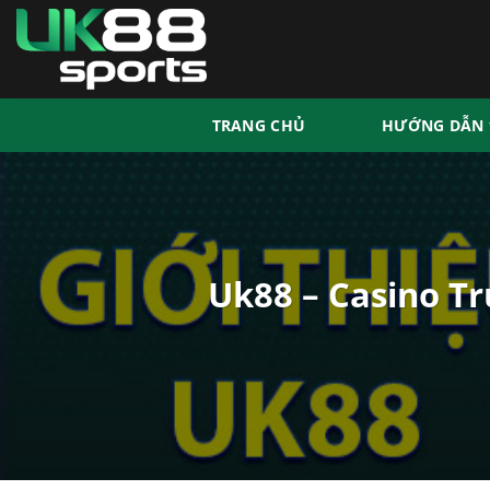
Bỏ
qua
nội
dung
TRANG CHỦ
HƯỚNG DẪN
Uk88 – Casino T