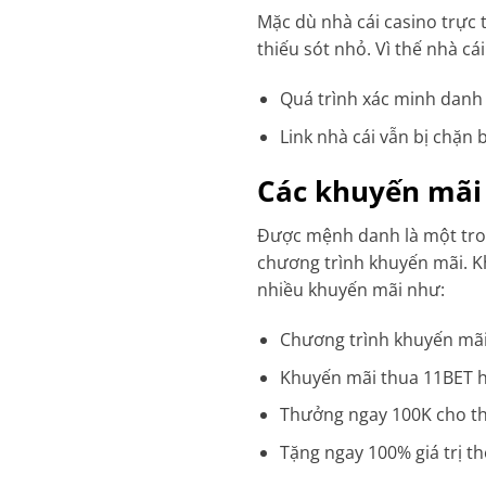
Mặc dù nhà cái casino trực 
thiếu sót nhỏ. Vì thế nhà c
Quá trình xác minh danh 
Link nhà cái vẫn bị chặn 
Các khuyến mãi 
Được mệnh danh là một trong
chương trình khuyến mãi. Kh
nhiều khuyến mãi như:
Chương trình khuyến mãi 
Khuyến mãi thua 11BET hoà
Thưởng ngay 100K cho th
Tặng ngay 100% giá trị t