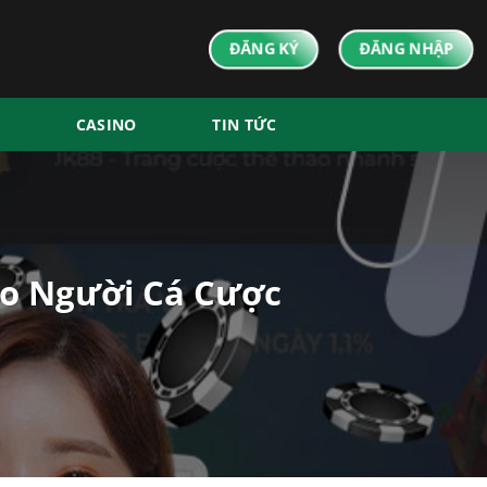
ĐĂNG KÝ
ĐĂNG NHẬP
CASINO
TIN TỨC
ho Người Cá Cược