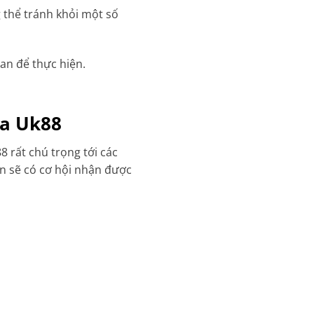
 thể tránh khỏi một số
an để thực hiện.
ủa Uk88
 rất chú trọng tới các
ạn sẽ có cơ hội nhận được