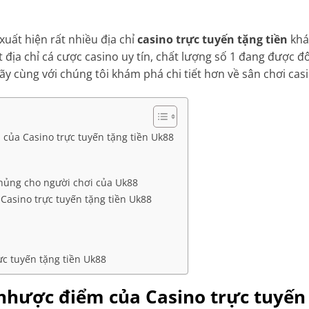
xuất hiện rất nhiều địa chỉ
casino trực tuyến tặng tiền
khá
t địa chỉ cá cược casino uy tín, chất lượng số 1 đang được
hãy cùng với chúng tôi khám phá chi tiết hơn về sân chơi cas
của Casino trực tuyến tặng tiền Uk88
khủng cho người chơi của Uk88
 Casino trực tuyến tặng tiền Uk88
ực tuyến tặng tiền Uk88
nhược điểm của Casino trực tuyến 