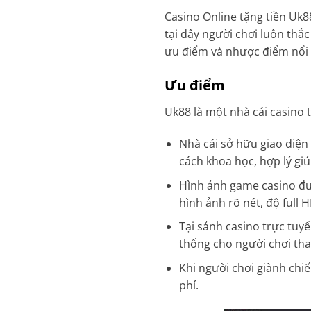
Casino Online tặng tiền Uk8
tại đây người chơi luôn th
ưu điểm và nhược điểm nổi b
Ưu điểm
Uk88 là một nhà cái casino t
Nhà cái sở hữu giao diện
cách khoa học, hợp lý gi
Hình ảnh game casino đượ
hình ảnh rõ nét, độ full 
Tại sảnh casino trực tuy
thống cho người chơi tha
Khi người chơi giành chi
phí.