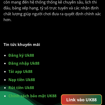
còn mang đến hệ thống thống kê chuyên sâu, lịch thi
đấu, bảng xếp hạng, tỷ số trực tuyến và các nhận định
chất lượng giúp người chơi đưa ra quyết định chính xác
hơn.
Tin tức khuyến mãi
Đăng ký Uk88
Đăng nhập Uk88
Tải app Uk88
Nạp tiền Uk88
Rút tiền Uk88
Chính sách bảo mật UK88
Link vào UK88