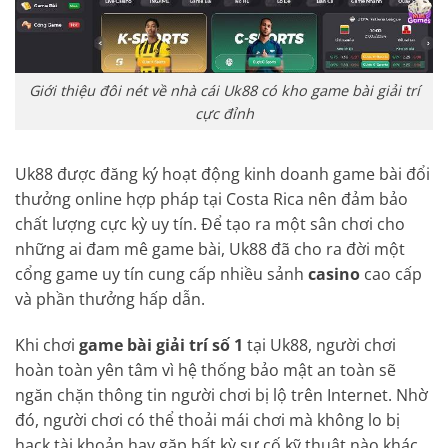
Giới thiệu đôi nét về nhà cái Uk88 có kho game bài giải trí
cực đỉnh
Uk88 được đăng ký hoạt động kinh doanh game bài đổi
thưởng online hợp pháp tại Costa Rica nên đảm bảo
chất lượng cực kỳ uy tín. Để tạo ra một sân chơi cho
những ai đam mê game bài, Uk88 đã cho ra đời một
cổng game uy tín cung cấp nhiều sảnh
casino
cao cấp
và phần thưởng hấp dẫn.
Khi chơi
game bài giải trí số 1
tại Uk88, người chơi
hoàn toàn yên tâm vì hệ thống bảo mật an toàn sẽ
ngăn chặn thông tin người chơi bị lộ trên Internet. Nhờ
đó, người chơi có thể thoải mái chơi mà không lo bị
hack tài khoản hay gặp bất kỳ sự cố kỹ thuật nào khác.