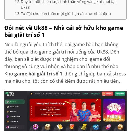
Duy trì một chiến lược tinh thần vững vàng khi chơi tại
Uk88
Tự đặt cho bản thân một giới hạn cá cược nhất định
Đôi nét về Uk88 – Nhà cái sở hữu kho game
bài giải trí số 1
Nếu là người yêu thích thể loại game bài, bạn không
thể bỏ qua kho game giải trí nổi tiếng của Uk88. Đến
đây, bạn sẽ biết được trải nghiệm chơi game đổi
thưởng vô cùng vui nhộn và hấp dẫn là như thế nào.
Kho
game bài giải trí số 1
không chỉ giúp bạn xả stress
mà nếu chơi tốt còn có thể kiếm được rất nhiều tiền.