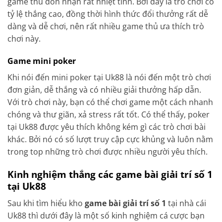
game thủ đón nhận rất nhiệt tình. Bởi đây là trò chơi có
tỷ lệ thắng cao, đồng thời hình thức đổi thưởng rất dễ
dàng và dễ chơi, nên rất nhiều game thủ ưa thích trò
chơi này.
Game mini poker
Khi nói đến mini poker tại Uk88 là nói đến một trò chơi
đơn giản, dễ thắng và có nhiều giải thưởng hấp dẫn.
Với trò chơi này, bạn có thể chơi game một cách nhanh
chóng và thư giãn, xả stress rất tốt. Có thể thấy, poker
tại Uk88 được yêu thích không kém gì các trò chơi bài
khác. Bởi nó có số lượt truy cập cực khủng và luôn nằm
trong top những trò chơi được nhiều người yêu thích.
Kinh nghiệm thắng các game bài giải trí số 1
tại Uk88
Sau khi tìm hiểu kho
game bài giải trí số 1
tại nhà cái
Uk88 thì dưới đây là một số kinh nghiệm cá cược bạn