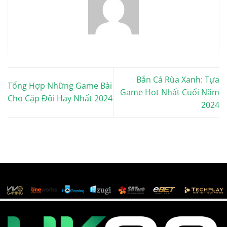
Bắn Cá Rùa Xanh: Tựa
Tổng Hợp Những Game Bài
Game Hot Nhất Cuối Năm
Cho Cặp Đôi Hay Nhất 2024
2024