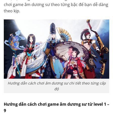
chơi game âm dương sư theo từng bậc để bạn dễ dàng
theo kịp.
Hướng dẫn cách chơi âm dương sư chi tiết theo từng cấp
độ
Hướng dẫn cách chơi game âm dương sư từ level 1 –
9