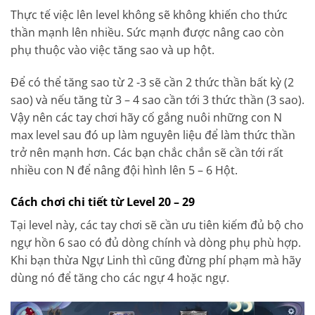
Thực tế việc lên level không sẽ không khiến cho thức
thần mạnh lên nhiều. Sức mạnh được nâng cao còn
phụ thuộc vào việc tăng sao và up hột.
Để có thể tăng sao từ 2 -3 sẽ cần 2 thức thần bất kỳ (2
sao) và nếu tăng từ 3 – 4 sao cần tới 3 thức thần (3 sao).
Vậy nên các tay chơi hãy cố gắng nuôi những con N
max level sau đó up làm nguyên liệu để làm thức thần
trở nên mạnh hơn. Các bạn chắc chắn sẽ cần tới rất
nhiều con N để nâng đội hình lên 5 – 6 Hột.
Cách chơi chi tiết từ Level 20 – 29
Tại level này, các tay chơi sẽ cần ưu tiên kiếm đủ bộ cho
ngự hồn 6 sao có đủ dòng chính và dòng phụ phù hợp.
Khi bạn thừa Ngự Linh thì cũng đừng phí phạm mà hãy
dùng nó để tăng cho các ngự 4 hoặc ngự.