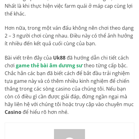
Nhất là khi thực hiện việc farm quái ở máp cap cùng lợi
thế khác.
Hơn nữa, trong một ván đấu không nên chơi theo dạng
2 – 3 người chơi cùng nhau. Điều này có thể ảnh hưởng
ít nhiều đến kết quả cuối cùng của bạn.
Bài viết trên đây của
Uk88
đã hướng dẫn chi tiết cách
chơi
game thẻ bài âm dương sư
theo từng cấp bậc.
Chắc hẳn các bạn đã biết cách để bắt đầu trải nghiệm
tựa game này và có thêm nhiều kinh nghiệm để chiến
thắng trong các sòng casino của chúng tôi. Nếu bạn
còn có điều gì cần được giải đáp, đừng ngần ngại mà
hãy liên hệ với chúng tôi hoặc truy cập vào chuyên mục
Casino
để hiểu rõ hơn nhé.