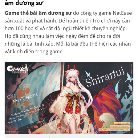
âm dương sư
Game thẻ bài âm dương sư
do công ty game NetEase
sản xuất và phát hành. Để hoàn thiện trò chơi này cần
hơn 100 họa sĩ và rất đội ngũ thiết kế chuyên nghiệp.
Họ đã cùng nhau làm việc ngày đêm để cho ra đời
những lá bài tinh xảo. Mỗi lá bài đều thể hiện các nhân
vật kinh điển trong game.