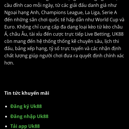
cầu đỉnh cao mỗi ngày, từ các giải đấu danh giá như
Ngoại hạng Anh, Champions League, La Liga, Serie A
đến những sân chơi quốc tế hấp dẫn như World Cup và
Euro. Không chỉ cung cấp đa dạng loại kèo từ kèo châu
Á, châu Âu, tài xỉu đến cược trực tiếp Live Betting, UK88
còn mang đến hệ thống thống kê chuyên sâu, lịch thi
đấu, bảng xếp hạng, tỷ số trực tuyến và các nhận định
chất lượng giúp người chơi đưa ra quyết định chính xác
hơn.
Tin tức khuyến mãi
Đăng ký Uk88
Đăng nhập Uk88
Tải app Uk88