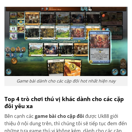
Game bài dành cho các cặp đôi hot nhất hiện nay
Top 4 trò chơi thú vị khác dành cho các cặp
đôi yêu xa
Bên cạnh các
game bài cho cặp đôi
được Uk88 giới
thiệu ở nội dung trên, thì chúng tôi sẽ tiếp tục đem đến
những tựa game thú vị không kém, dành cho các cặp