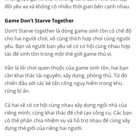
đôi yêu xa và không có nhiều thời gian bên cạnh nhau.
Game Don’t Starve Together
Don’t Starve together là dòng game sinh tồn có chế độ
cho hai người chơi, vô cùng thích hợp chơi cùng người
yêu. Bạn và người bạn yêu sẽ có cơ hội cùng nhau hợp
tác để sinh tồn trong một thế giới game thú vị.
Vẫn là lối chơi quen thuộc của game sinh tồn, hai bạn
cần khai thác tài nguyên, xây dựng, phòng thủ. Từ đó
chiến đấu với các kẻ tấn công nguy hiểm trong khu
rừng bí ẩn.
Cả hai sẽ có cơ hội cùng nhau xây dựng ngôi nhà của
riêng mình, cùng khai thác để chế tạo công cụ. Các bạn
có thể phân chia nhiệm vụ và hỗ trợ nhau để cùng xây
dựng thế giới của riêng hai người.