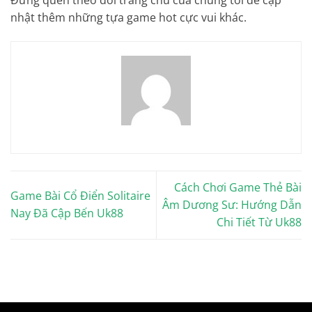
nhật thêm những tựa game hot cực vui khác.
Cách Chơi Game Thẻ Bài
Game Bài Cổ Điển Solitaire
Âm Dương Sư: Hướng Dẫn
Nay Đã Cập Bến Uk88
Chi Tiết Từ Uk88