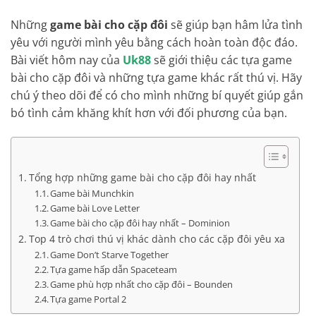
Những
game bài cho cặp đôi
sẽ giúp bạn hâm lửa tình
yêu với người mình yêu bằng cách hoàn toàn độc đáo.
Bài viết hôm nay của
Uk88
sẽ giới thiệu các tựa game
bài cho cặp đôi và những tựa game khác rất thú vị. Hãy
chú ý theo dõi để có cho mình những bí quyết giúp gắn
bó tình cảm khăng khít hơn với đối phương của bạn.
Tổng hợp những game bài cho cặp đôi hay nhất
Game bài Munchkin
Game bài Love Letter
Game bài cho cặp đôi hay nhất – Dominion
Top 4 trò chơi thú vị khác dành cho các cặp đôi yêu xa
Game Don’t Starve Together
Tựa game hấp dẫn Spaceteam
Game phù hợp nhất cho cặp đôi – Bounden
Tựa game Portal 2