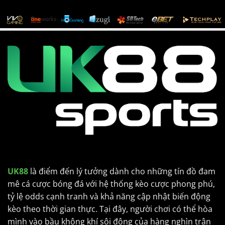
UK88
là điểm đến lý tưởng dành cho những tín đồ đam
mê cá cược bóng đá với hệ thống kèo cược phong phú,
tỷ lệ odds cạnh tranh và khả năng cập nhật biến động
kèo theo thời gian thực. Tại đây, người chơi có thể hòa
mình vào bầu không khí sôi động của hàng nghìn trận